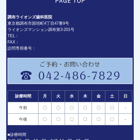
調布ライオンズ歯科医院
東京都調布市国領町4丁目47番9号
ライオンズマンション調布第3-201号
TEL：
042-486-7829
FAX：
042-486-7855
訪問専用番号：
090-9321-9353
診療時間
月
火
水
木
金
土
日
午前
〇
〇
〇
〇
〇
〇
-
午後
〇
〇
〇
〇
〇
〇
-
■診療時間